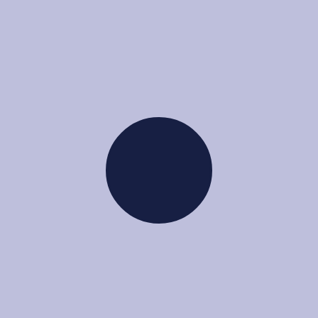
Comments ( 1 )
wdtsunpower
April 25, 2023 at 4:08 am
Id interdum velit laoreet id donec
ultrices tincidunt arcu non. Ipsum nunc
aliquet bibendum enim. Eget gravida
cum sociis natoque. Tincidunt arcu non
sodales neque.